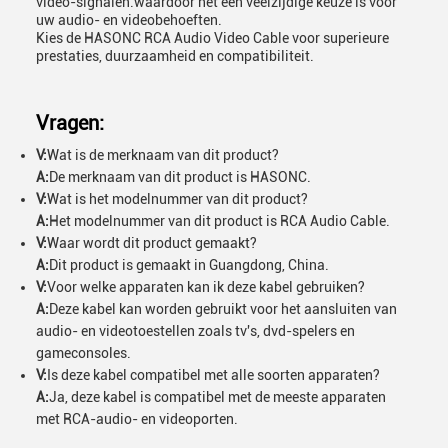
video-signalen.waardoor het een veelzijdige keuze is voor
uw audio- en videobehoeften.
Kies de HASONC RCA Audio Video Cable voor superieure
prestaties, duurzaamheid en compatibiliteit.
Vragen:
V:
Wat is de merknaam van dit product?
A:
De merknaam van dit product is HASONC.
V:
Wat is het modelnummer van dit product?
A:
Het modelnummer van dit product is RCA Audio Cable.
V:
Waar wordt dit product gemaakt?
A:
Dit product is gemaakt in Guangdong, China.
V:
Voor welke apparaten kan ik deze kabel gebruiken?
A:
Deze kabel kan worden gebruikt voor het aansluiten van
audio- en videotoestellen zoals tv's, dvd-spelers en
gameconsoles.
V:
Is deze kabel compatibel met alle soorten apparaten?
A:
Ja, deze kabel is compatibel met de meeste apparaten
met RCA-audio- en videoporten.