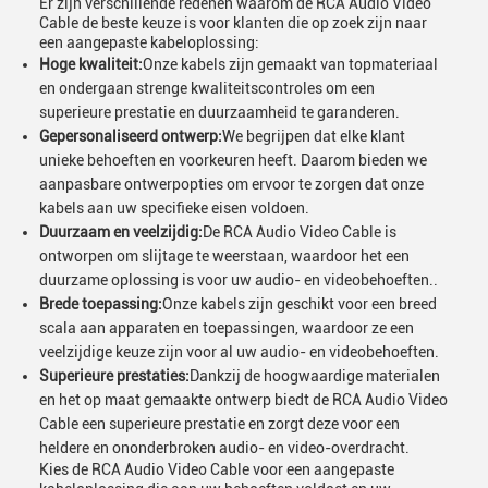
Er zijn verschillende redenen waarom de RCA Audio Video
Cable de beste keuze is voor klanten die op zoek zijn naar
een aangepaste kabeloplossing:
Hoge kwaliteit:
Onze kabels zijn gemaakt van topmateriaal
en ondergaan strenge kwaliteitscontroles om een
superieure prestatie en duurzaamheid te garanderen.
Gepersonaliseerd ontwerp:
We begrijpen dat elke klant
unieke behoeften en voorkeuren heeft. Daarom bieden we
aanpasbare ontwerpopties om ervoor te zorgen dat onze
kabels aan uw specifieke eisen voldoen.
Duurzaam en veelzijdig:
De RCA Audio Video Cable is
ontworpen om slijtage te weerstaan, waardoor het een
duurzame oplossing is voor uw audio- en videobehoeften..
Brede toepassing:
Onze kabels zijn geschikt voor een breed
scala aan apparaten en toepassingen, waardoor ze een
veelzijdige keuze zijn voor al uw audio- en videobehoeften.
Superieure prestaties:
Dankzij de hoogwaardige materialen
en het op maat gemaakte ontwerp biedt de RCA Audio Video
Cable een superieure prestatie en zorgt deze voor een
heldere en ononderbroken audio- en video-overdracht.
Kies de RCA Audio Video Cable voor een aangepaste