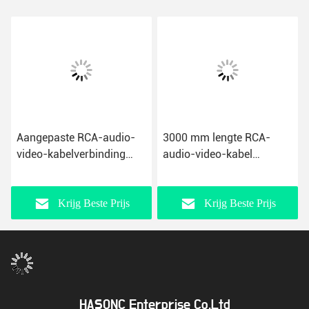
Aangepaste RCA-audio-
3000 mm lengte RCA-
video-kabelverbinding
audio-video-kabel
Type AUX3.5mm met
aanpasbaar voor
PVC-jas
luidsprekers Computers
TVS
Krijg Beste Prijs
Krijg Beste Prijs
HASONC Enterprise Co.Ltd