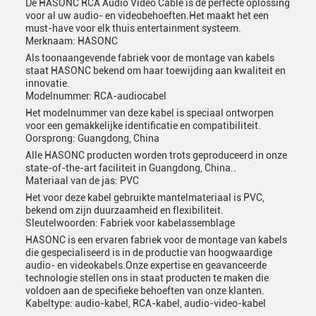
De HASONC RCA Audio Video Cable is de perfecte oplossing
voor al uw audio- en videobehoeften.Het maakt het een
must-have voor elk thuis entertainment systeem.
Merknaam: HASONC
Als toonaangevende fabriek voor de montage van kabels
staat HASONC bekend om haar toewijding aan kwaliteit en
innovatie.
Modelnummer: RCA-audiocabel
Het modelnummer van deze kabel is speciaal ontworpen
voor een gemakkelijke identificatie en compatibiliteit.
Oorsprong: Guangdong, China
Alle HASONC producten worden trots geproduceerd in onze
state-of-the-art faciliteit in Guangdong, China..
Materiaal van de jas: PVC
Het voor deze kabel gebruikte mantelmateriaal is PVC,
bekend om zijn duurzaamheid en flexibiliteit.
Sleutelwoorden: Fabriek voor kabelassemblage
HASONC is een ervaren fabriek voor de montage van kabels
die gespecialiseerd is in de productie van hoogwaardige
audio- en videokabels.Onze expertise en geavanceerde
technologie stellen ons in staat producten te maken die
voldoen aan de specifieke behoeften van onze klanten.
Kabeltype: audio-kabel, RCA-kabel, audio-video-kabel