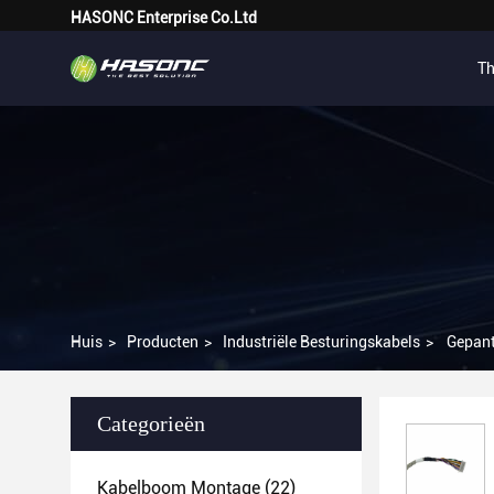
HASONC Enterprise Co.Ltd
Th
Huis
>
Producten
>
Industriële Besturingskabels
>
Gepant
Categorieën
Kabelboom Montage
(22)