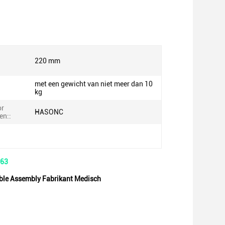
220 mm
met een gewicht van niet meer dan 10
kg
or
HASONC
en::
063
able Assembly Fabrikant Medisch