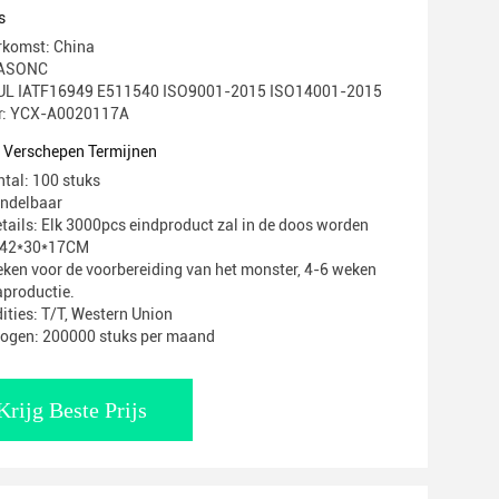
s
rkomst: China
HASONC
g: UL IATF16949 E511540 ISO9001-2015 ISO14001-2015
: YCX-A0020117A
t Verschepen Termijnen
ntal: 100 stuks
andelbaar
tails: Elk 3000pcs eindproduct zal in de doos worden
: 42*30*17CM
weken voor de voorbereiding van het monster, 4-6 weken
productie.
ities: T/T, Western Union
mogen: 200000 stuks per maand
Krijg Beste Prijs