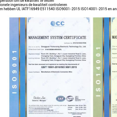
 persoon om de kwaliteit te testen
ionele ingenieurs de kwaliteit controleren
ten hebben UL IATF16949 E511540 ISO9001-2015 ISO14001-2015 en ande