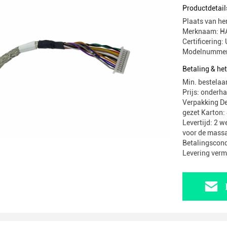
Productdetail
Plaats van he
Merknaam: 
Certificerin
Modelnummer
Betaling & he
Min. bestelaa
Prijs: onderh
Verpakking De
gezet Karton
Levertijd: 2 
voor de massa
Betalingscond
Levering ver