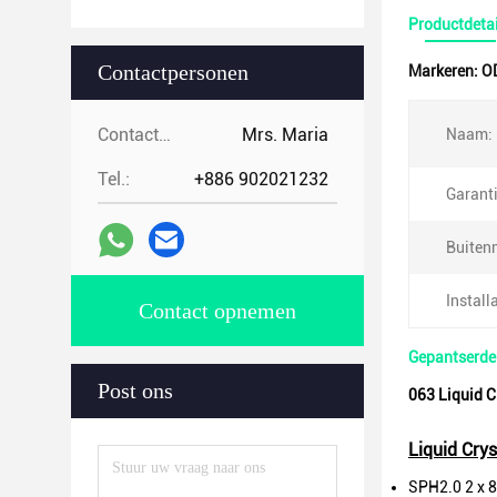
Productdetai
Contactpersonen
Markeren:
O
Contactpersonen:
Mrs. Maria
Naam:
Tel.:
+886 902021232
Garanti
Buiten
Installa
Contact opnemen
Gepantserde 
Post ons
063 Liquid C
Liquid Crys
SPH2.0 2 x 8