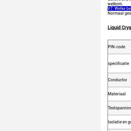
welkom.
V7: Welke b
Normaal gesp
Liquid Crys
PIN-code
specificatie
Conductor
Materiaal
Testspannin
Isolatie en 