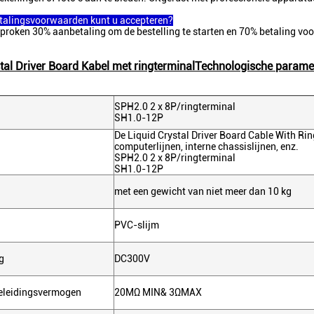
etalingsvoorwaarden kunt u accepteren?
roken 30% aanbetaling om de bestelling te starten en 70% betaling voo
tal Driver Board Kabel met ringterminal
Technologische parame
SPH2.0 2 x 8P/ringterminal
SH1.0-12P
De Liquid Crystal Driver Board Cable With Rin
computerlijnen, interne chassislijnen, enz.
SPH2.0 2 x 8P/ringterminal
SH1.0-12P
met een gewicht van niet meer dan 10 kg
PVC-slijm
g
DC300V
geleidingsvermogen
20MΩ MIN& 3ΩMAX