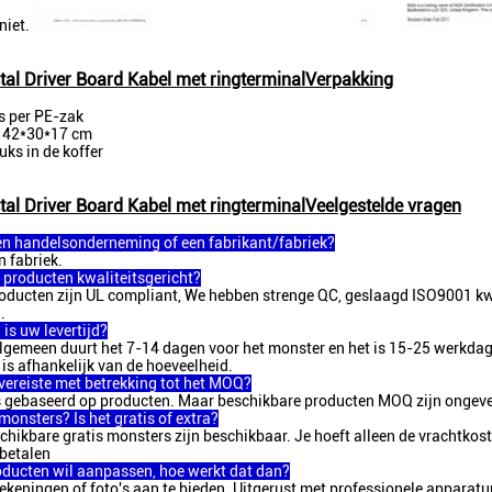
niet.
tal Driver Board Kabel met ringterminal
Verpakking
s per PE-zak
 42*30*17 cm
uks in de koffer
tal Driver Board Kabel met ringterminal
Veelgestelde vragen
en handelsonderneming of een fabrikant/fabriek?
n fabriek.
e producten kwaliteitsgericht?
roducten zijn UL compliant, We hebben strenge QC, geslaagd ISO9001 kwal
.
is uw levertijd?
algemeen duurt het 7-14 dagen voor het monster en het is 15-25 werkd
 is afhankelijk van de hoeveelheid.
n vereiste met betrekking tot het MOQ?
 gebaseerd op producten. Maar beschikbare producten MOQ zijn onge
monsters? Is het gratis of extra?
schikbare gratis monsters zijn beschikbaar. Je hoeft alleen de vrachtkost
betalen
roducten wil aanpassen, hoe werkt dat dan?
tekeningen of foto's aan te bieden. Uitgerust met professionele apparat