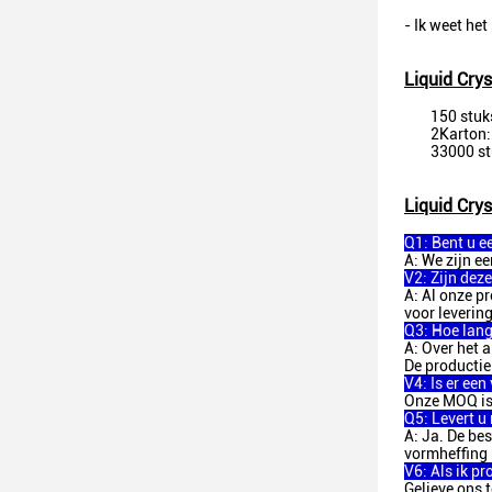
- Ik weet het 
Liquid Crys
150 stuk
2Karton:
33000 st
Liquid Crys
Q1: Bent u e
A: We zijn ee
V2: Zijn dez
A: Al onze p
voor levering
Q3: Hoe lang 
A: Over het 
De productie
V4: Is er ee
Onze MOQ is
Q5: Levert u 
A: Ja. De be
vormheffing 
V6: Als ik p
Gelieve ons 