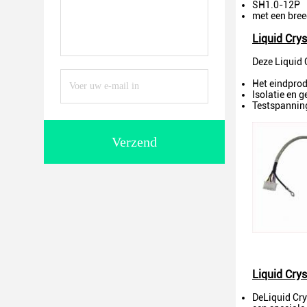
SH1.0-12P
met een bree
Liquid Crys
Deze Liquid C
Het eindprod
Isolatie en
Testspannin
Verzend
Liquid Crys
De
Liquid Cry