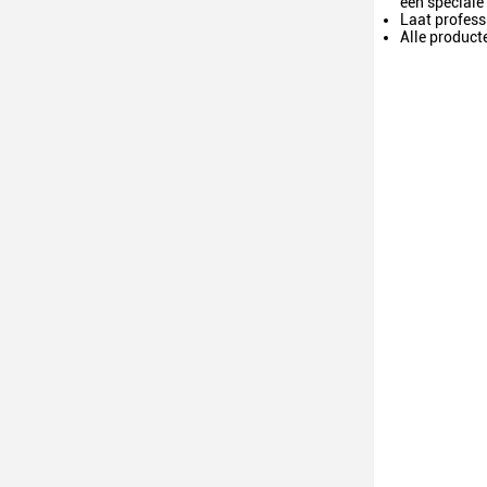
een speciale
Laat profess
Alle produc